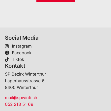
E
l
-
*
M
a
i
l
Social Media
Instagram
Facebook
Tiktok
Kontakt
SP Bezirk Winterthur
Lagerhausstrasse 6
8400 Winterthur
mail@spwinti.ch
052 213 51 69