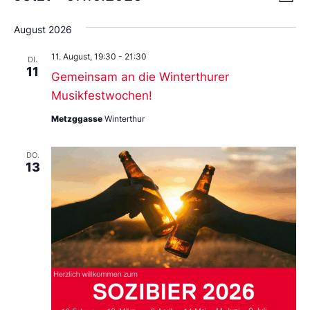
Liste
An
Wählen
Nav
Sie
August 2026
das
Datum
11. August, 19:30
-
21:30
aus.
DI.
11
Gemeinsam an die Winterthurer
Musikfestwochen!
Metzggasse
Winterthur
DO.
13