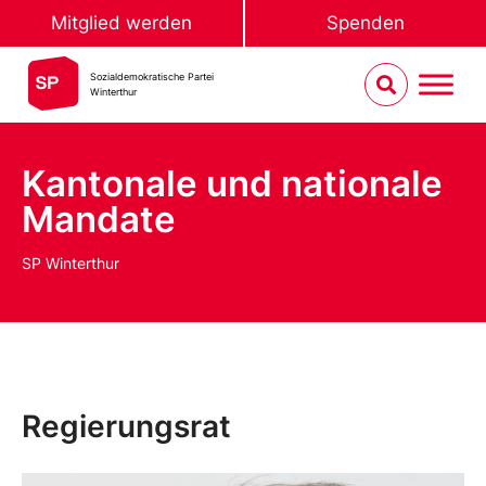
Mitglied werden
Spenden
Sozialdemokratische Partei
Winterthur
Kantonale und nationale
Mandate
SP Winterthur
Regierungsrat