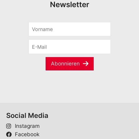
Newsletter
V
o
r
E
n
-
a
M
m
a
e
Abonnieren
i
*
l
*
Social Media
Instagram
Facebook