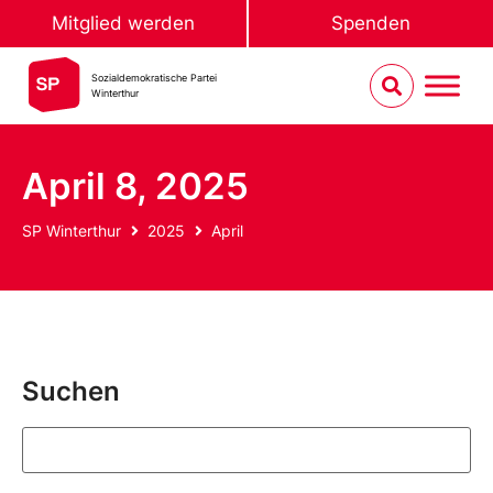
Mitglied werden
Spenden
Sozialdemokratische Partei
Winterthur
April 8, 2025
SP Winterthur
2025
April
Suchen