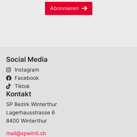
m
a
e
Abonnieren
i
*
l
*
Social Media
Instagram
Facebook
Tiktok
Kontakt
SP Bezirk Winterthur
Lagerhausstrasse 6
8400 Winterthur
mail@spwinti.ch