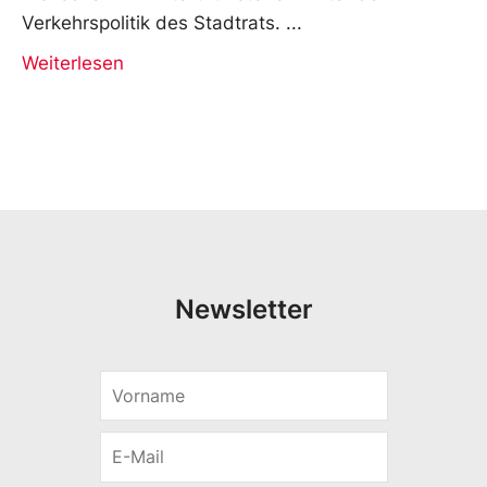
Verkehrspolitik des Stadtrats.
Weiterlesen
Newsletter
V
o
r
E
n
-
a
M