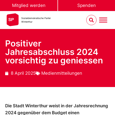
Mitglied werden
Spenden
Sozialdemokratische Partei
Winterthur
Positiver
Jahresabschluss 2024
vorsichtig zu geniessen
8 April 2025
Medienmitteilungen
Die Stadt Winterthur weist in der Jahresrechnung
2024 gegenüber dem Budget einen