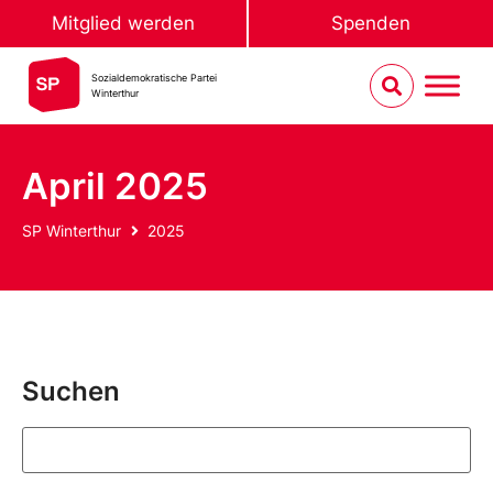
Mitglied werden
Spenden
Sozialdemokratische Partei
Winterthur
April 2025
SP Winterthur
2025
Suchen