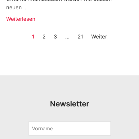
neuen
Weiterlesen
1
2
3
…
21
Weiter
Newsletter
V
o
r