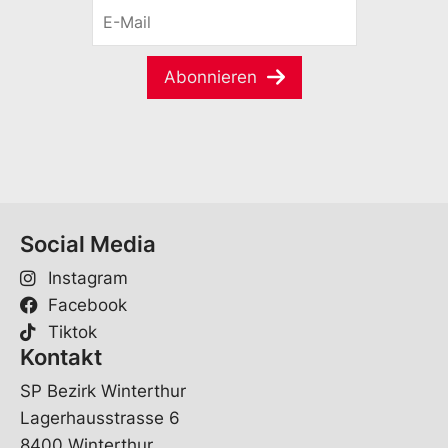
E
n
-
a
M
m
a
e
Abonnieren
i
*
l
*
Social Media
Instagram
Facebook
Tiktok
Kontakt
SP Bezirk Winterthur
Lagerhausstrasse 6
8400 Winterthur