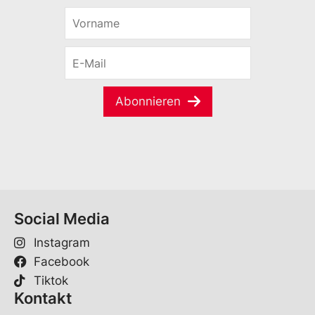
V
o
r
E
n
-
a
M
m
a
e
Abonnieren
i
*
l
*
Social Media
Instagram
Facebook
Tiktok
Kontakt