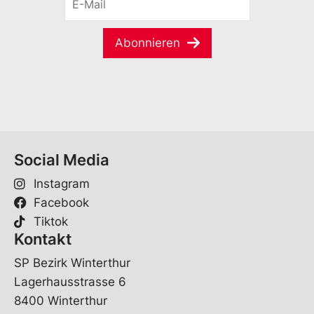
-
a
M
m
a
e
Abonnieren
i
*
l
*
Social Media
Instagram
Facebook
Tiktok
Kontakt
SP Bezirk Winterthur
Lagerhausstrasse 6
8400 Winterthur