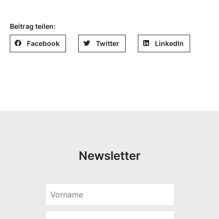
Beitrag teilen:
Facebook
Twitter
LinkedIn
Newsletter
V
o
r
E
n