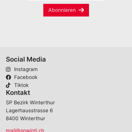
M
m
a
e
Abonnieren
i
*
l
*
Social Media
Instagram
Facebook
Tiktok
Kontakt
SP Bezirk Winterthur
Lagerhausstrasse 6
8400 Winterthur
mail@spwinti.ch