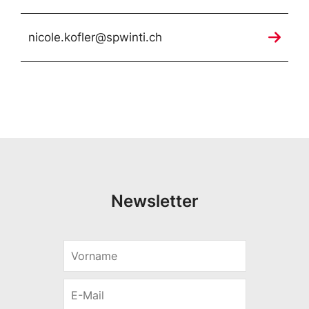
nicole.kofler@spwinti.ch
Newsletter
V
o
r
E
n
-
a