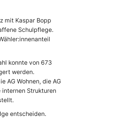
tz mit Kaspar Bopp
affene Schulpflege.
Wähler:innenanteil
zahl konnte von 673
gert werden.
die AG Wohnen, die AG
 internen Strukturen
ellt.
lge entscheiden.