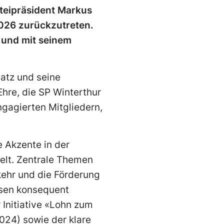
rteipräsident Markus
026 zurückzutreten.
 und mit seinem
satz und seine
Ehre, die SP Winterthur
gagierten Mitgliedern,
 Akzente in der
kelt. Zentrale Themen
kehr und die Förderung
ssen konsequent
 Initiative «Lohn zum
024) sowie der klare