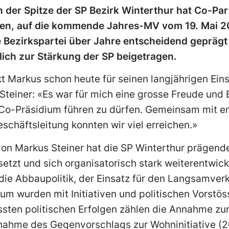
 der Spitze der SP Bezirk Winterthur hat Co-Pa
en, auf die kommende Jahres-MV vom 19. Mai 2
e Bezirkspartei über Jahre entscheidend geprägt
ch zur Stärkung der SP beigetragen.
t Markus schon heute für seinen langjährigen Ein
 Steiner: «Es war für mich eine grosse Freude und 
 Co-Präsidium führen zu dürfen. Gemeinsam mit en
eschäftsleitung konnten wir viel erreichen.»
on Markus Steiner hat die SP Winterthur prägende
esetzt und sich organisatorisch stark weiterentwic
die Abbaupolitik, der Einsatz für den Langsamver
m wurden mit Initiativen und politischen Vorstö
ssten politischen Erfolgen zählen die Annahme zur
nahme des Gegenvorschlags zur Wohninitiative (2