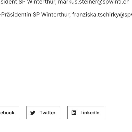
äsident SP Winterthur,
markus.steiner@spwinti.ch
-Präsidentin SP Winterthur,
franziska.tschirky@sp
cebook
Twitter
LinkedIn