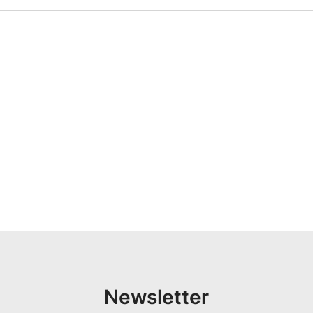
Newsletter