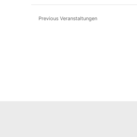
Previous
Veranstaltungen