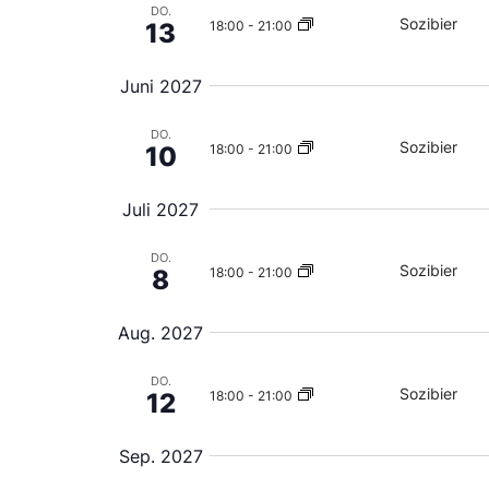
DO.
Sozibier
18:00
-
21:00
13
Juni 2027
DO.
Sozibier
18:00
-
21:00
10
Juli 2027
DO.
Sozibier
18:00
-
21:00
8
Aug. 2027
DO.
Sozibier
18:00
-
21:00
12
Sep. 2027