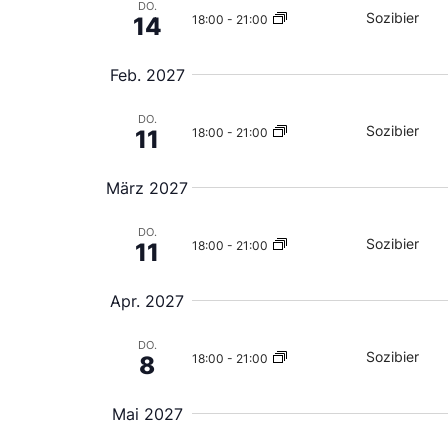
DO.
Sozibier
18:00
-
21:00
14
Feb. 2027
DO.
Sozibier
18:00
-
21:00
11
März 2027
DO.
Sozibier
18:00
-
21:00
11
Apr. 2027
DO.
Sozibier
18:00
-
21:00
8
Mai 2027