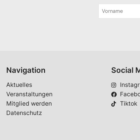
V
o
r
n
a
m
e
*
Navigation
Social 
Aktuelles
Instag
Veranstaltungen
Faceb
Mitglied werden
Tiktok
Datenschutz