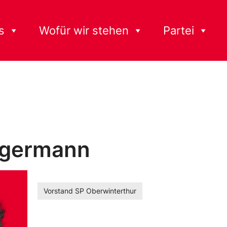
s
Wofür wir stehen
Partei
ngermann
Vorstand SP Oberwinterthur