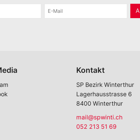
E
A
-
M
a
i
l
*
Media
Kontakt
ram
SP Bezirk Winterthur
ook
Lagerhausstrasse 6
8400 Winterthur
mail@spwinti.ch
052 213 51 69