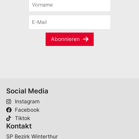
V
o
r
E
n
-
a
M
m
a
e
Abonnieren
i
*
l
*
Social Media
Instagram
Facebook
Tiktok
Kontakt
SP Bezirk Winterthur