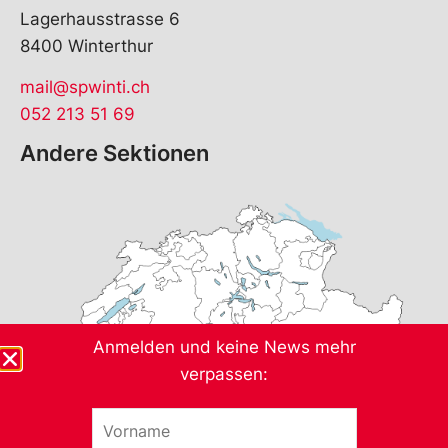
Lagerhausstrasse 6
8400 Winterthur
mail@spwinti.ch
052 213 51 69
Andere Sektionen
Anmelden und keine News mehr
verpassen:
V
o