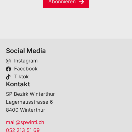
e
Abonnieren
i
*
l
*
Social Media
Instagram
Facebook
Tiktok
Kontakt
SP Bezirk Winterthur
Lagerhausstrasse 6
8400 Winterthur
mail@spwinti.ch
052 213 51 69