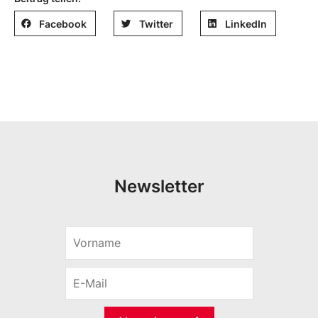
Facebook
Twitter
LinkedIn
Newsletter
V
o
r
E
n
-
a
M
m
a