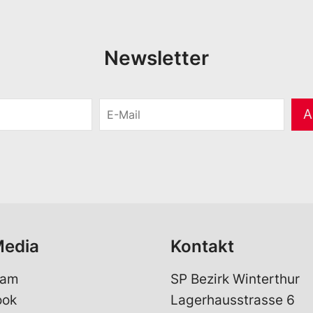
Newsletter
E
A
-
M
a
i
l
*
Media
Kontakt
ram
SP Bezirk Winterthur
ook
Lagerhausstrasse 6