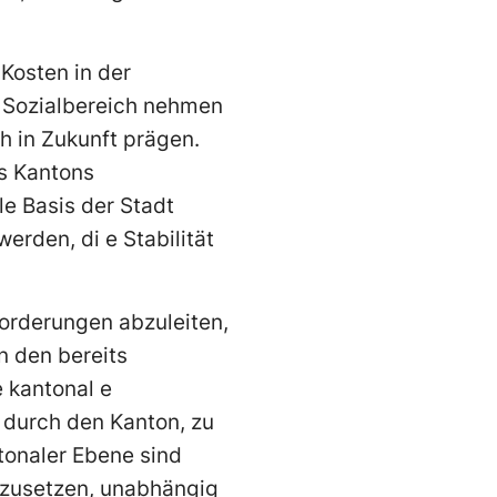
 Kosten in der
m Sozialbereich nehmen
h in Zukunft prägen.
es Kantons
le Basis der Stadt
erden, di e Stabilität
Forderungen abzuleiten,
n den bereits
 kantonal e
 durch den Kanton, zu
tonaler Ebene sind
inzusetzen, unabhängig