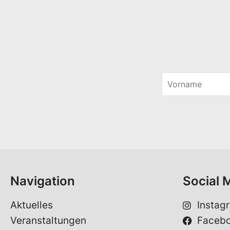
V
o
r
n
a
m
e
*
Navigation
Social 
Aktuelles
Instag
Veranstaltungen
Faceb