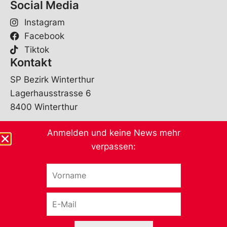
Social Media
Instagram
Facebook
Tiktok
Kontakt
SP Bezirk Winterthur
Lagerhausstrasse 6
8400 Winterthur
mail@spwinti.ch
Anmelden und keine News mehr
052 213 51 69
verpassen:
Andere Sektionen
V
o
r
E
n
-
a
M
m