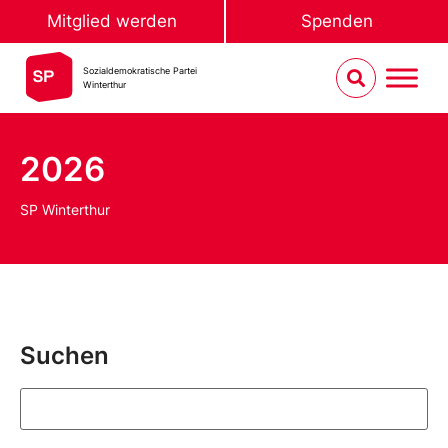
Mitglied werden
Spenden
Sozialdemokratische Partei
Winterthur
2026
SP Winterthur
Suchen