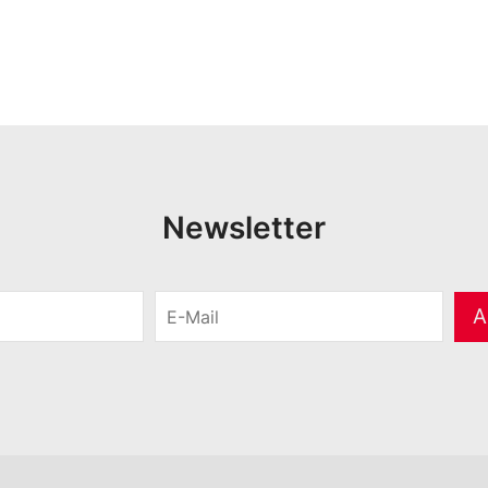
Newsletter
E
A
-
M
a
i
l
*