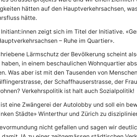
keiten hätten auf den Hauptverkehrsachsen, was
rsfluss hätte.
nitiant:innen zeigt sich im Titel der Initiative. 
auptverkehrsachsen – Ruhe im Quartier».
chriebene Lärmschutz der Bevölkerung scheint als
eg haben, in einem beschaulichen Wohnquartier abs
n. Was aber ist mit den Tausenden von Menschen,
lflingerstrasse, der Schaffhauserstrasse, der Fra
wohnen? Verkehrspolitik ist halt auch Sozialpolitik!
ve ist eine Zwängerei der Autolobby und soll ein b
nken Städte» Winterthur und Zürich zu disziplinie
evormundung nicht gefallen und sagen wir deutli
nd damit JA zu einer zeitgemässen städtischen Ve