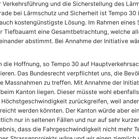
 Verkehrsführung und die Sicherstellung des Lär
rade bei Lärmschutz und Sicherheit ist Tempo 30 i
t auch kostengünstigste Lösung. Im Rahmen eines 
r Tiefbauamt eine Gesamtbetrachtung, welche al
einander abstimmt. Bei Annahme der Initiative wä
en die Hoffnung, so Tempo 30 auf Hauptverkehrsac
nieren. Das Bundesrecht verpflichtet uns, die Bev
e Massnahmen zu treffen. Mit Annahme der Initiat
beim Kanton liegen. Dieser müsste wohl ebenfalls 
 Höchstgeschwindigkeit zurückgreifen, weil ander
rreicht werden könnten. Der Kanton würde aber ei
ich nur in seltenen Fällen und nur auf sehr kurz
bnis, dass die Fahrgeschwindigkeit nicht mehr Te
es Strassenprojekts wäre und wir einen ziemlich 