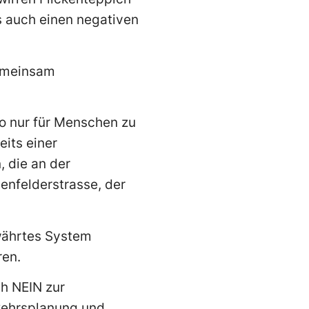
 auch einen negativen
«Gemeinsam
o nur für Menschen zu
eits einer
 die an der
uenfelderstrasse, der
ewährtes System
ren.
ch NEIN zur
rkehrsplanung und