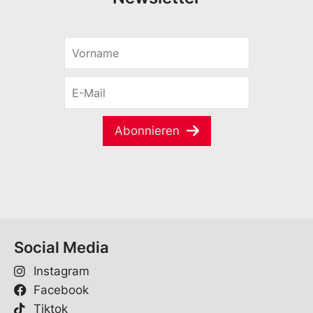
V
o
r
E
n
-
a
M
m
a
e
Abonnieren
i
*
l
*
Social Media
Instagram
Facebook
Tiktok